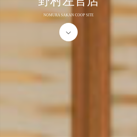
野村左官店
NOMURA SAKAN COOP SITE
Start content